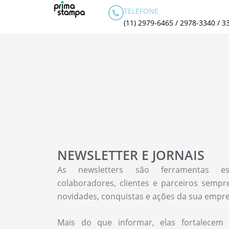
NEWSLETTER E JORNAIS
Ir
TELEFONE
para
(11) 2979-6465 / 2978-3340 / 3
o
conteúdo
NEWSLETTER E JORNAIS
As newsletters são ferramentas es
colaboradores, clientes e parceiros semp
novidades, conquistas e ações da sua empres
Mais do que informar, elas fortalece