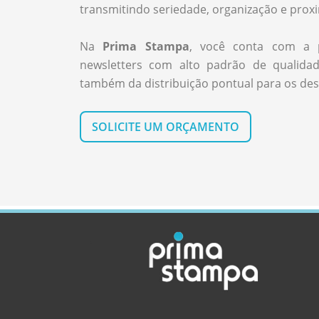
transmitindo seriedade, organização e prox
Na
Prima Stampa
, você conta com a 
newsletters com alto padrão de qualidad
também da distribuição pontual para os des
SOLICITE UM ORÇAMENTO