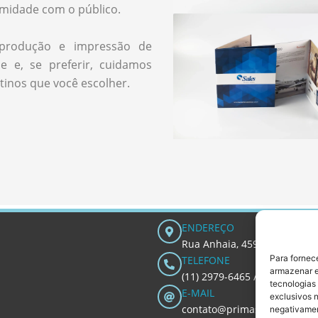
imidade com o público.
produção e impressão de
e e, se preferir, cuidamos
tinos que você escolher.
ENDEREÇO
Rua Anhaia, 459 - Bom Retiro
Para fornec
TELEFONE
armazenar e
(11) 2979-6465 / 2978-3340 
tecnologias
E-MAIL
exclusivos n
contato@primastampa.com.
negativamen