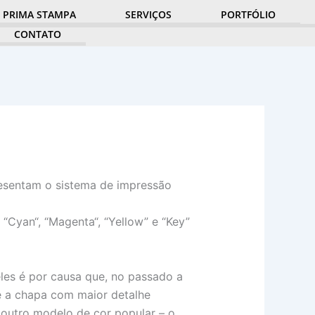
PRIMA STAMPA
SERVIÇOS
PORTFÓLIO
CONTATO
resentam o sistema de impressão
“Cyan“, “Magenta“, “Yellow” e “Key”
eles é por causa que, no passado a
e a chapa com maior detalhe
 outro modelo de cor popular – o