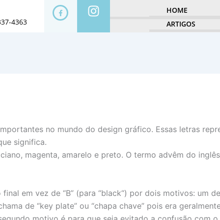
HOME
337-4363
ARTIGOS
importantes no mundo do design gráfico. Essas letras rep
ue significa.
ciano, magenta, amarelo e preto. O termo advêm do inglês 
final em vez de “B” (para “black“) por dois motivos: um d
 chama de “key plate” ou “chapa chave” pois era geralment
O segundo motivo é para que seja evitado a confusão com o