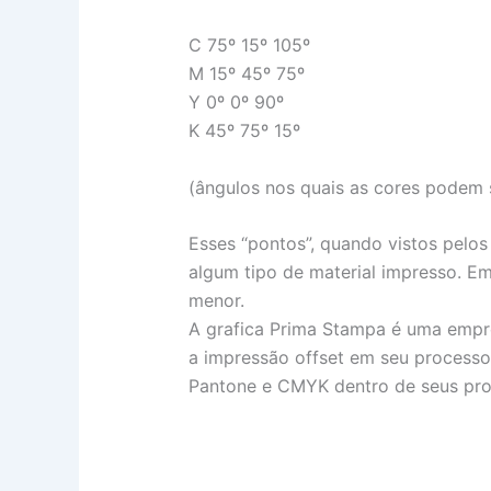
C 75º 15º 105º
M 15º 45º 75º
Y 0º 0º 90º
K 45º 75º 15º
(ângulos nos quais as cores podem 
Esses “pontos”, quando vistos pelo
algum tipo de material impresso. Em 
menor.
A grafica Prima Stampa é uma empre
a impressão offset em seu processo
Pantone e CMYK dentro de seus proc