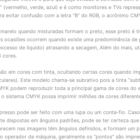
e” (vermelho, verde, azul) e é como monitores e TVs repre
ra evitar confusão com a letra “B” do RGB, o acrônimo CMY
marelo quando misturadas formam o preto, esse preto é tid
tas ocasiões ocorrem quando existe uma predominância de 
xcesso de líquido) atrasando a secagem, Além do mais, uti
 cores.
ão em cores com tinta, ocultando certas cores quando i
culares). Este modelo chama-se subrativo pois a tinta “sub
K podem reproduzir toda a principal gama de cores do es
o sistema CMYK possa imprimir milhões de cores diferente
presso pode ser feito com uma lupa ou um conta-fio. Caso
ente dispostas em ângulos padrões, pode se ter certeza qu
arecem nas imagens têm ângulos definidos, e formam um 
do operador da máquina, geralmente os “pontos” são impre