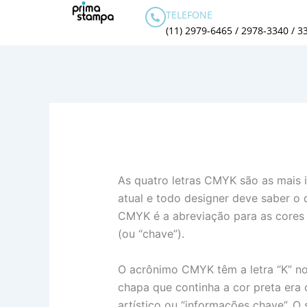
Ir
TELEFONE
para
(11) 2979-6465 / 2978-3340 / 3
o
conteúdo
As quatro letras CMYK são as mais 
atual e todo designer deve saber o q
CMYK é a abreviação para as cores 
(ou “chave”).
O acrônimo CMYK têm a letra “K” no 
chapa que continha a cor preta era
artístico ou “informações chave”. 